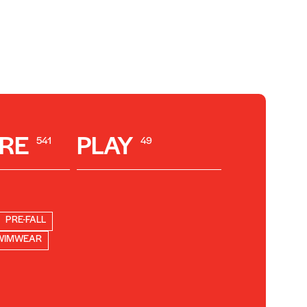
RE
PLAY
541
49
PRE-FALL
WIMWEAR