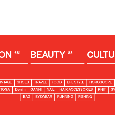
ION
BEAUTY
CULTU
681
88
INTAGE
SHOES
TRAVEL
FOOD
LIFE STYLE
HOROSCOPE
TOGA
Denim
GANNI
NAIL
HAIR ACCESSORIES
KNIT
S
BAG
EYEWEAR
RUNNING
FISHING