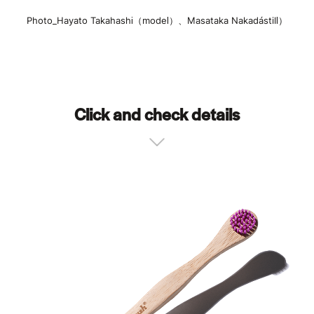
Photo_Hayato Takahashi（model）、Masataka Nakada（still）
Click and check details