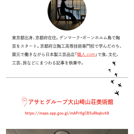
東京都出身、京都府在住。デンマーク・ボーンホルム島で陶
芸をスタート。京都府立陶工高等技術専門校で学んだのち、
窯元で働きながら日本製工芸品店「
職人.com
」で食、文化、
工芸、旅などにまつわる記事を執筆中。
アサヒグループ大山崎山荘美術館
https://maps.app.goo.gl/mAPrHgCB5uRbqkv68