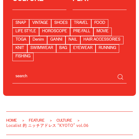
SNAP
VINTAGE
SHOES
TRAVEL
FOOD
LIFE STYLE
HOROSCOPE
PRE-FALL
MOVIE
TOGA
Denim
GANNI
NAIL
HAIR ACCESSORIES
KNIT
SWIMWEAR
BAG
EYEWEAR
RUNNING
FISHING
HOME
FEATURE
CULTURE
Localist 的 ニッチアドレス “KYOTO” vol.06