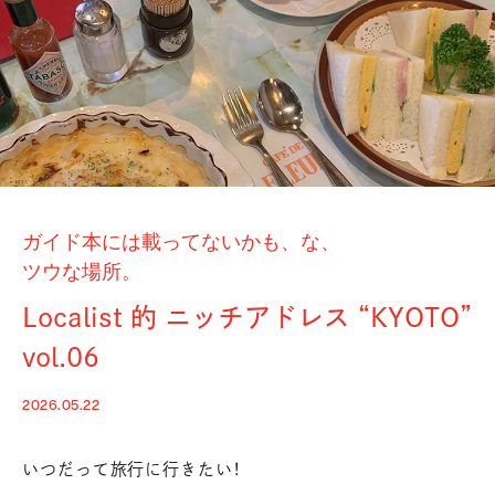
ガイド本には載ってないかも、な、
ツウな場所。
Localist 的 ニッチアドレス
“KYOTO”
vol.06
2026.05.22
いつだって旅行に行きたい！