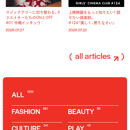
マジックアワーに切り替わる、
ク
上映映画をもっと知りたい！ 語
リエイターたちのONとOFF
りたい倶楽部。
#01 中嶋イッキュウ
#124『美しく、黙りなさい』
2026.07.27
2026.07.22
all articles
1359
ALL
681
88
FASHION
BEAUTY
541
49
CULTURE
PLAY