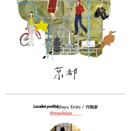
Localist profile
Mayu Endo / 作陶家
@maviblue____