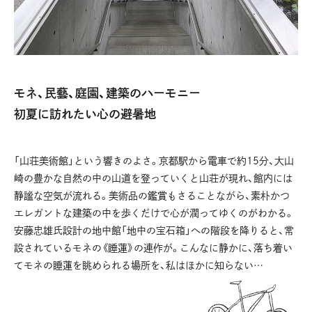
モネ、民藝、庭園、建築のハーモニー
初夏に訪れたい心の避暑地
「山荘美術館」という響きのよさ。京都駅から電車で約15分、大山
崎の豊かな自然の中の山道を登っていくと山荘が現れ、館内には
静謐な空気が流れる。美術品の鑑賞もさることながら、素朴かつ
エレガントな建築の中を歩くだけで心が潤ってゆくのがわかる。
安藤忠雄氏設計の地中館「地中の宝石箱」への階段を降りると、常
設されているモネの《睡蓮》の連作が。こんなに静かに、落ち着い
てモネの睡蓮を眺められる場所を、私はほかに知らない…