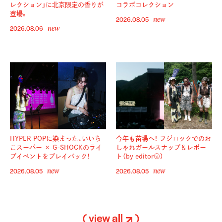
レクション」に北京限定の香りが
コラボコレクション
登場。
new
2026.08.05
new
2026.08.06
HYPER POPに染まった、いいち
今年も苗場へ！ フジロックでのお
こスーパー × G-SHOCKのライ
しゃれガールスナップ＆レポー
ブイベントをプレイバック！
ト（by editor🌝）
new
new
2026.08.05
2026.08.05
( view all
)