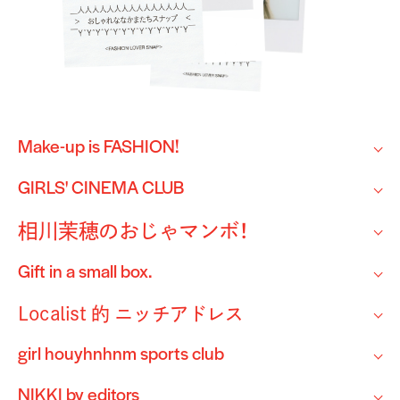
Make-up is FASHION!
GIRLS' CINEMA CLUB
相川茉穂のおじゃマンボ！
Gift in a small box.
Localist 的 ニッチアドレス
girl houyhnhnm sports club
NIKKI by editors