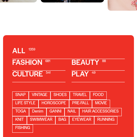
ALL
1359
FASHION
BEAUTY
681
88
CULTURE
PLAY
541
49
SNAP
VINTAGE
SHOES
TRAVEL
FOOD
LIFE STYLE
HOROSCOPE
PRE-FALL
MOVIE
TOGA
Denim
GANNI
NAIL
HAIR ACCESSORIES
KNIT
SWIMWEAR
BAG
EYEWEAR
RUNNING
FISHING