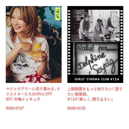
マジックアワーに切り替わる、
ク
上映映画をもっと知りたい！ 語り
リエイターたちのONとOFF
たい倶楽部。
#01 中嶋イッキュウ
#124『美しく、黙りなさい』
2026.07.27
2026.07.22