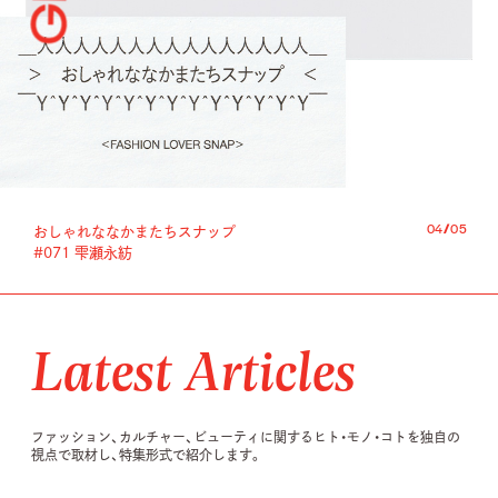
05
05
05
05
05
/
/
/
/
/
05
05
05
05
05
Localist 的 ニッチアドレス
“KYOTO” vol.08
Latest Articles
ファッション、カルチャー、ビューティに関するヒト・モノ・コトを
独自の
視点で取材し、特集形式で紹介します。