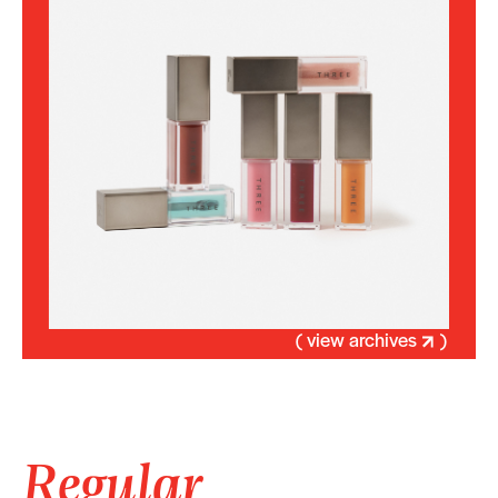
( view archives
)
Regular