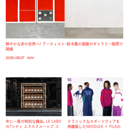
鮮やかな赤の世界へ！ アーティスト・鈴木隆の個展がギャラリー隙間で
開催
new
2026.08.07
年に一度の特別な機会。LE LABO
クラシックなスポーツウェアを
の「シティ エクスクルーシブ コ
再構築したNEEDLES × FILAの