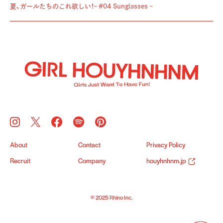
夏、ガールたちのこれ欲しい！– #04 Sunglasses –
About
Contact
Privacy Policy
Recruit
Company
houyhnhnm.jp
© 2025 Rhino Inc.