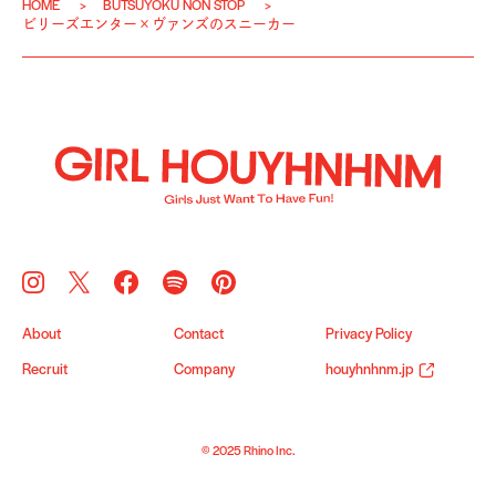
HOME
BUTSUYOKU NON STOP
ビリーズエンター×ヴァンズのスニーカー
About
Contact
Privacy Policy
Recruit
Company
houyhnhnm.jp
© 2025 Rhino Inc.