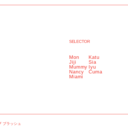
SELECTOR
Mon
Katu
Jiji
Sia
Mummy
Iyu
Nancy
Cuma
Miami
 ブラッシュ