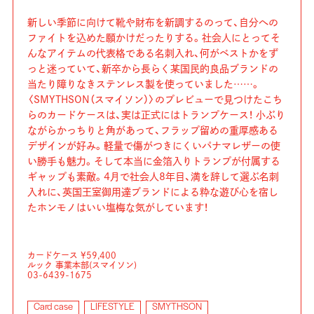
新しい季節に向けて靴や財布を新調するのって、自分への
ファイトを込めた願かけだったりする。社会人にとってそ
んなアイテムの代表格である名刺入れ、何がベストかをず
っと迷っていて、新卒から長らく某国民的良品ブランドの
当たり障りなきステンレス製を使っていました……。
〈SMYTHSON（スマイソン）〉のプレビューで見つけたこち
らのカードケースは、実は正式にはトランプケース！ 小ぶり
ながらかっちりと角があって、フラップ留めの重厚感ある
デザインが好み。軽量で傷がつきにくいパナマレザーの使
い勝手も魅力。そして本当に金箔入りトランプが付属する
ギャップも素敵。4月で社会人8年目、満を辞して選ぶ名刺
入れに、英国王室御用達ブランドによる粋な遊び心を宿し
たホンモノはいい塩梅な気がしています！
カードケース ¥59,400
ルック 事業本部(スマイソン)
03-6439-1675
Card case
LIFESTYLE
SMYTHSON