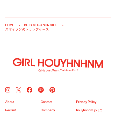
HOME
BUTSUYOKU NON STOP
スマイソンのトランプケース
About
Contact
Privacy Policy
Recruit
Company
houyhnhnm.jp