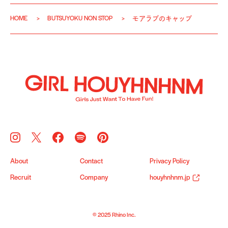
HOME
BUTSUYOKU NON STOP
モアラブのキャップ
About
Contact
Privacy Policy
Recruit
Company
houyhnhnm.jp
© 2025 Rhino Inc.