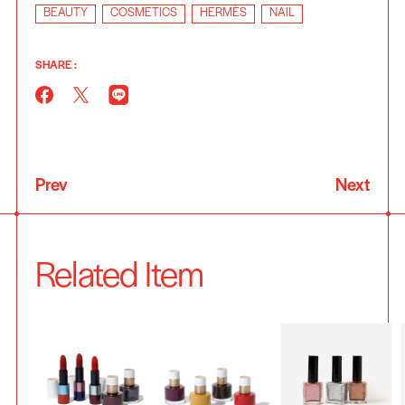
BEAUTY
COSMETICS
HERMÈS
NAIL
SHARE :
Prev
Next
Related Item