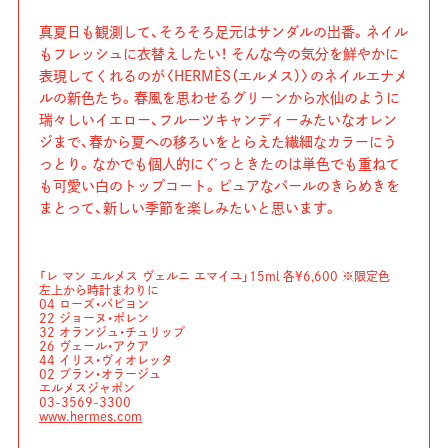
真夏日も観測して、そろそろ足元はサンダルの出番。ネイル
もフレッシュに衣替えしたい！ そんな今の気分を鮮やかに
表現してくれるのが〈HERMÈS（エルメス）〉のネイルエナメ
ルの新色たち。春風を思わせるグリーンから水仙のように
瑞々しいイエロー、フルーツキャンディーみたいなオレン
ジまで、春から夏への移ろいをとらえた繊細なカラーにう
っとり。なかでも個人的にぐっときたのは単色でも重ねて
も可愛い白のトップコート。ピュアなパールのきらめきを
まとって、新しい季節を楽しみたいと思います。
「レ マン エルメス ヴェルニ エマイユ」15ml 各¥6,600 ※限定色
左上から時計まわりに
04 ローズ・パピヨン
22 ジョーヌ・ポレン
32 オランジュ・チュリップ
26 ヴェール・アクア
44 イリス・ヴィオレッタ
02 ブラン・オラージュ
エルメスジャポン
03-3569-3300
www.hermes.com