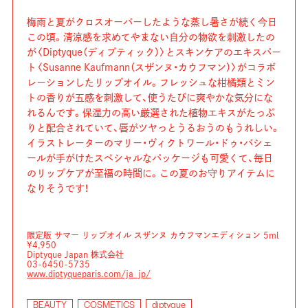
梅雨と夏がクロスオーバーしたような蒸し暑さが続く今日
この頃。清涼感を求めてやまない自分の物欲を刺激したの
が〈Diptyque（ディプティック）〉とスキンケアのエキスパー
ト〈Susanne Kaufmann（スザンヌ・カウフマン）〉がコラボ
レーションしたリップオイル。フレッシュな柑橘類とミン
トの香りが五感を刺激して、使うたびに爽やかな気分にな
れるんです。保湿力の高い厳選された植物エキスがたっぷ
りと配合されていて、唇がツヤっとうるおうのもうれしい。
イラストレーターのマリー・ヴィクトワール・ドゥ・バシェ
ールが手がけたスペシャルなパッケージも可愛くて、毎日
のリップケアが至福の時間に。この夏のお守りアイテムに
なりそうです！
限定版 サマー リップオイル スザンヌ カウフマンエディション 5ml
¥4,950
Diptyque Japan 株式会社
03-6450-5735
www.diptyqueparis.com/ja_jp/
BEAUTY
COSMETICS
diptyque