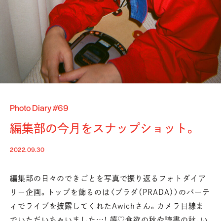
Photo Diary #69
編集部の今月をスナップショット。
2022.09.30
編集部の日々のできごとを写真で振り返るフォトダイア
リー企画。
トップを飾るのは〈プラダ（PRADA）〉のパーテ
ィでライブを披露してくれたAwichさん。
カメラ目線ま
でいただいちゃいました…！ 嬉♡
食欲の秋や読書の秋、い