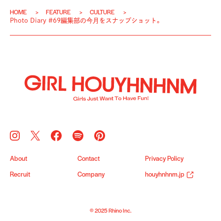
HOME
FEATURE
CULTURE
Photo Diary #69編集部の今月をスナップショット。
About
Contact
Privacy Policy
Recruit
Company
houyhnhnm.jp
© 2025 Rhino Inc.