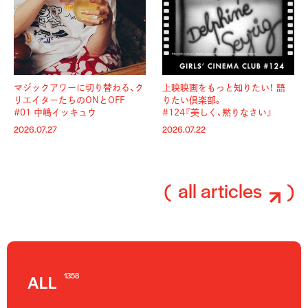
マジックアワーに切り替わる、
ク
上映映画をもっと知りたい！ 語
リエイターたちのONとOFF
りたい倶楽部。
#01 中嶋イッキュウ
#124『美しく、黙りなさい』
2026.07.27
2026.07.22
all articles
1358
ALL