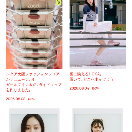
ルクア大阪ファッションフロア
街に映えるHOKA。
がリニューアル！
履いて、どこへ出かけよう
ガールフイナムが、ガイドマップ
new
2026.08.04
を作りました。
new
2026.08.08