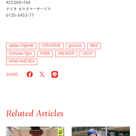
¥23,000+TAX
ナイキ カスタマーサービス
0120-6453-77
adidas Originals
CONVERSE
grounds
NIKE
Onitsuka Tiger
PUMA
SNEAKER
UGG®︎
WIND AND SEA
SHARE :
Related Articles