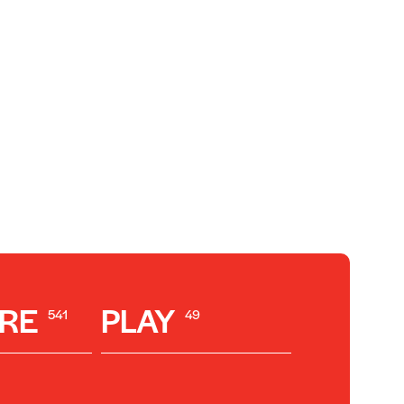
RE
PLAY
541
49