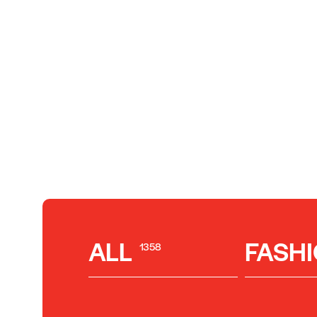
ALL
FASH
1358