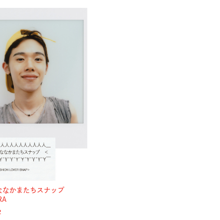
ななかまたちスナップ
RA
2