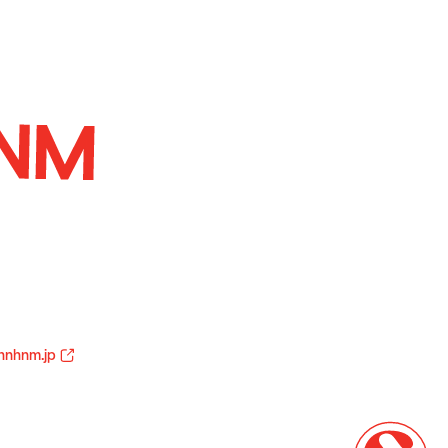
hnhnm.jp