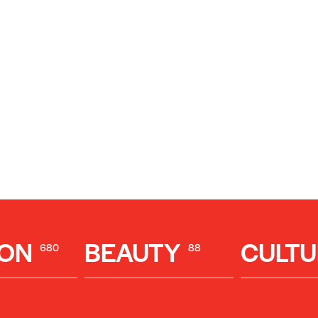
ION
BEAUTY
CULTU
680
88