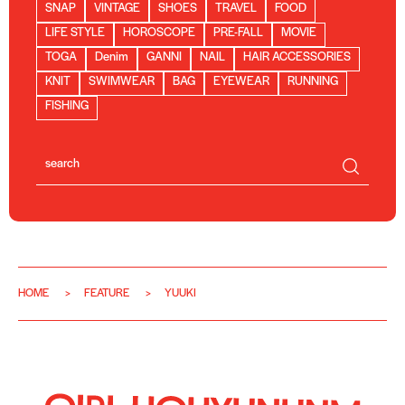
SNAP
VINTAGE
SHOES
TRAVEL
FOOD
LIFE STYLE
HOROSCOPE
PRE-FALL
MOVIE
TOGA
Denim
GANNI
NAIL
HAIR ACCESSORIES
KNIT
SWIMWEAR
BAG
EYEWEAR
RUNNING
FISHING
HOME
FEATURE
YUUKI