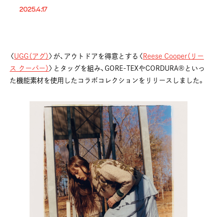
2025.4.17
〈
UGG（アグ）
〉が、アウトドアを得意とする〈
Reese Cooper（リー
ス クーパー）
〉とタッグを組み、GORE-TEXやCORDURA®といっ
た機能素材を使用したコラボコレクションをリリースしました。