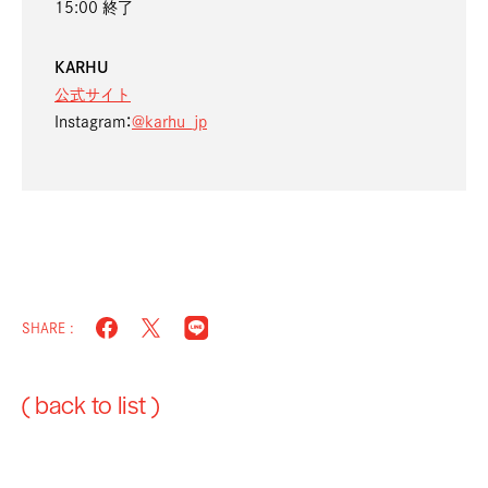
15:00 終了
KARHU
公式サイト
Instagram：
@karhu_jp
SHARE :
( back to list )