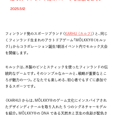
2025.5.12
フィンランド発のスポーツブランド〈
KARHU （カルフ）
〉と、同じ
くフィンランド生まれのアウトドアゲーム「MÖLKKY®（モルッ
ク）」からコラボレーション誕生！朝活イベント内でモルック大会
を開催します。
モルックは、木製のピンとスティックを使ったフィンランドの伝
統的なゲームです。そのシンプルなルールと、戦略が重要なとこ
ろが魅力の一つ。どなたでも楽しめる、初心者でもすぐに参加で
きるスポーツです。
〈KARHU〉からは、MÖLKKY®のゲーム文化にインスパイアされ
たデザインディテールを取り入れた 5 つのシグネチャーモデル
を紹介。MÖLKKY®の DNA である天然木と芝生の色彩が配色さ