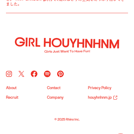
ました。
About
Contact
Privacy Policy
Recruit
Company
houyhnhnm.jp
© 2025 Rhino Inc.