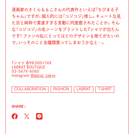
漫画家のさくらももこさんの代表作といえば『ちびまる子
ちゃん』ですが、個人的には『コジコジ』推し。キュートな見
た目と純粋で素直すぎる言動に何度癒されたことか。そん
な『コジコジ』の名シーンをプリントしたTシャツが出たん
です！ ファンの私にとってはどのデザインも捨てがたいの
で、いっそのこと全種類買ってしまおうかなと…。
Tシャツ 各¥8,000+TAX
LABRAT BOUTIQUE
03-5474-6060
Instagram
@labrat_tokyo
COLLABORATION
FASHION
LABRAT
T-SHIRT
SHARE :