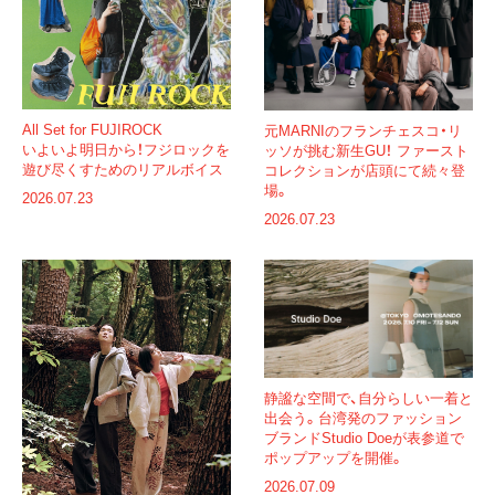
All Set for FUJIROCK
元MARNIのフランチェスコ・リ
いよいよ明日から！フジロックを
ッソが挑む新生GU！ ファースト
遊び尽くすためのリアルボイス
コレクションが店頭にて続々登
場。
2026.07.23
2026.07.23
静謐な空間で、自分らしい一着と
出会う。台湾発のファッション
ブランドStudio Doeが表参道で
ポップアップを開催。
2026.07.09