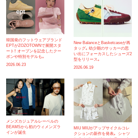
韓国発のフットウェアブランド
New BalanceとBasketcaseが再
EPTがZOZOTOWNで展開スタ
タッグ。幼少期のサッカーの思
ート！ オープンを記念したクー
い出にフォーカスしたシューズ2
ポンや特別モデルも。
型をリリース。
2026.06.23
2026.06.19
メンズカジュアルレーベルの
BEAMSから初のウィメンズラ
MIU MIUがアップサイクルコレ
インが誕生
クションの新作を発表。 シャツ