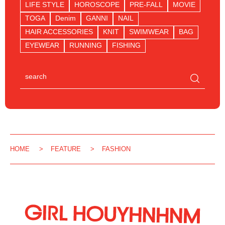
LIFE STYLE
HOROSCOPE
PRE-FALL
MOVIE
TOGA
Denim
GANNI
NAIL
HAIR ACCESSORIES
KNIT
SWIMWEAR
BAG
EYEWEAR
RUNNING
FISHING
HOME
FEATURE
FASHION