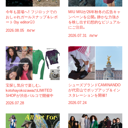
MIU MIUが26年秋冬の広告キャ
今年も苗場へ！ フジロックでの
ンペーンを公開。静かな力強さ
おしゃれガールスナップ＆レポ
を映し出す幻想的なビジュアル
ート（by editor🌝）
にご注目。
new
2026.08.05
new
2026.07.31
シューズブランドCAMINANDO
宝探し気分で楽しむ、
が代官山でポップアップ＆イン
kotohayokozawaのLIMITED
スタレーションを開催！
SHOPが渋谷パルコで開催中
2026.07.24
2026.07.28