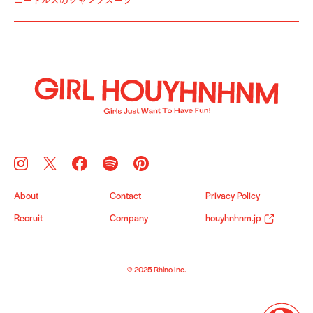
ニードルズのジャンプスーツ
About
Contact
Privacy Policy
Recruit
Company
houyhnhnm.jp
© 2025 Rhino Inc.