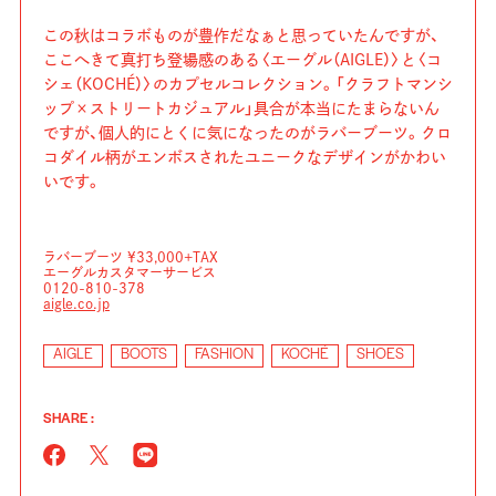
この秋はコラボものが豊作だなぁと思っていたんですが、
ここへきて真打ち登場感のある〈エーグル（AIGLE）〉と〈コ
シェ（KOCHÉ）〉のカプセルコレクション。「クラフトマンシ
ップ×ストリートカジュアル」具合が本当にたまらないん
ですが、個人的にとくに気になったのがラバーブーツ。クロ
コダイル柄がエンボスされたユニークなデザインがかわい
いです。
ラバーブーツ ¥33,000+TAX
エーグルカスタマーサービス
0120-810-378
aigle.co.jp
AIGLE
BOOTS
FASHION
KOCHÉ
SHOES
SHARE :