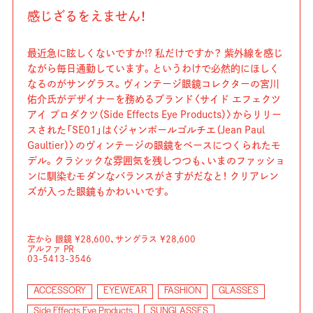
感じざるをえません！
最近急に眩しくないですか!? 私だけですか？ 紫外線を感じ
ながら毎日通勤しています。というわけで必然的にほしく
なるのがサングラス。ヴィンテージ眼鏡コレクターの宮川
佑介氏がデザイナーを務めるブランド〈サイド エフェクツ
アイ プロダクツ（Side Effects Eye Products）〉からリリー
スされた「SE01」は〈ジャンポールゴルチエ（Jean Paul
Gaultier）〉のヴィンテージの眼鏡をベースにつくられたモ
デル。クラシックな雰囲気を残しつつも、いまのファッショ
ンに馴染むモダンなバランスがさすがだなと！ クリアレン
ズが入った眼鏡もかわいいです。
左から 眼鏡 ¥28,600、サングラス ¥28,600
アルファ PR
03-5413-3546
ACCESSORY
EYEWEAR
FASHION
GLASSES
Side Effects Eye Products
SUNGLASSES