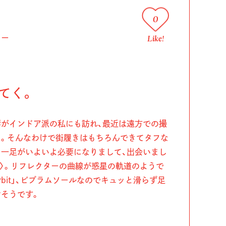
0
Like!
カー
てく。
がインドア派の私にも訪れ、最近は遠方での撮
た。そんなわけで街履きはもちろんできてタフな
一足がいよいよ必要になりまして、出会いまし
O）〉。リフレクターの曲線が惑星の軌道のようで
l orbit」、ビブラムソールなのでキュッと滑らず足
そうです。