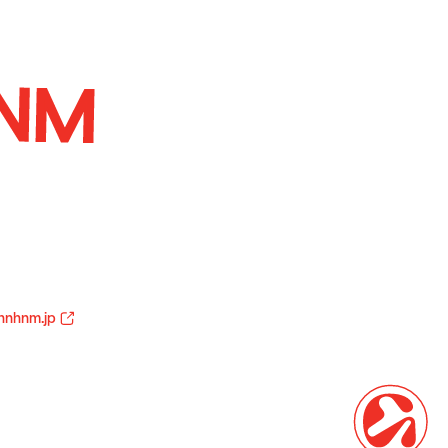
hnhnm.jp