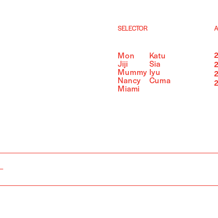
SELECTOR
A
Mon
Katu
Jiji
Sia
Mummy
Iyu
Nancy
Cuma
Miami
ー