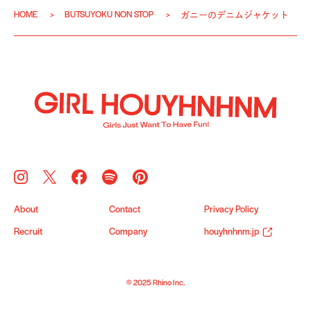
HOME
BUTSUYOKU NON STOP
ガニーのデニムジャケット
About
Contact
Privacy Policy
Recruit
Company
houyhnhnm.jp
© 2025 Rhino Inc.