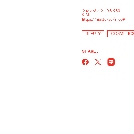
クレンジング ¥3.980
SISI
https://sisi.tokyo/shop#
BEAUTY
COSMETIC
SHARE :