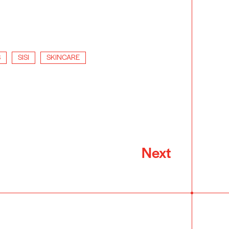
S
SISI
SKINCARE
Next