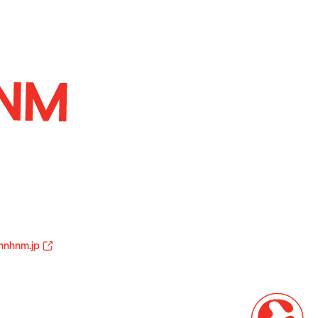
hnhnm.jp