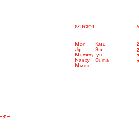
SELECTOR
A
Mon
Katu
Jiji
Sia
Mummy
Iyu
Nancy
Cuma
Miami
ーター