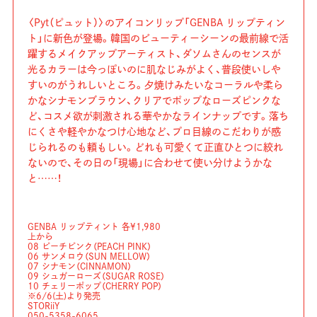
〈Pyt（ピュット）〉のアイコンリップ「GENBA リップティン
ト」に新色が登場。韓国のビューティーシーンの最前線で活
躍するメイクアップアーティスト、ダソムさんのセンスが
光るカラーは今っぽいのに肌なじみがよく、普段使いしや
すいのがうれしいところ。夕焼けみたいなコーラルや柔ら
かなシナモンブラウン、クリアでポップなローズピンクな
ど、コスメ欲が刺激される華やかなラインナップです。落ち
にくさや軽やかなつけ心地など、プロ目線のこだわりが感
じられるのも頼もしい。どれも可愛くて正直ひとつに絞れ
ないので、その日の「現場」に合わせて使い分けようかな
と……！
GENBA リップティント 各¥1,980
上から
08 ピーチピンク（PEACH PINK）
06 サンメロウ（SUN MELLOW）
07 シナモン（CINNAMON）
09 シュガーローズ（SUGAR ROSE）
10 チェリーポップ（CHERRY POP）
※6/6(土)より発売
STORiiY
050-5358-6065