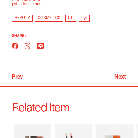
pyt-official.com
BEAUTY
COSMETICS
LIP
Pyt
SHARE :
Prev
Next
Related Item