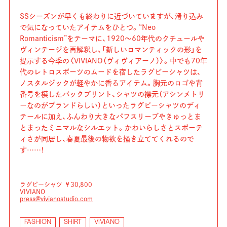
SSシーズンが早くも終わりに近づいていますが、滑り込み
で気になっていたアイテムをひとつ。“Neo
Romanticism”をテーマに、1920〜60年代のクチュールや
ヴィンテージを再解釈し、「新しいロマンティックの形」を
提⽰する今季の〈VIVIANO（ヴィヴィアーノ）〉。中でも70年
代のレトロスポーツのムードを宿したラグビーシャツは、
ノスタルジックが軽やかに香るアイテム。胸元のロゴや背
番号を模したバックプリント、シャツの襟元（アシンメトリ
ーなのがブランドらしい）といったラグビーシャツのディ
テールに加え、ふんわり大きなパフスリーブやきゅっとま
とまったミニマルなシルエット。かわいらしさとスポーテ
ィさが同居し、春夏最後の物欲を掻き立ててくれるので
す……！
ラグビーシャツ ￥30,800
VIVIANO
press@vivianostudio.com
FASHION
SHIRT
VIVIANO