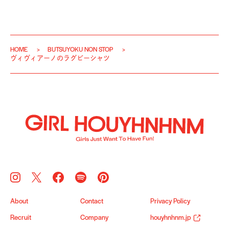
HOME
BUTSUYOKU NON STOP
ヴィヴィアーノのラグビーシャツ
About
Contact
Privacy Policy
Recruit
Company
houyhnhnm.jp