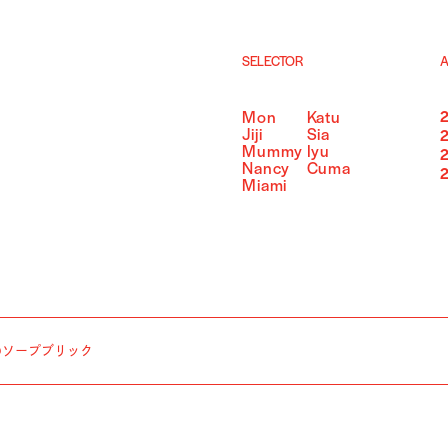
SELECTOR
A
Mon
Katu
Jiji
Sia
Mummy
Iyu
Nancy
Cuma
Miami
のソープブリック