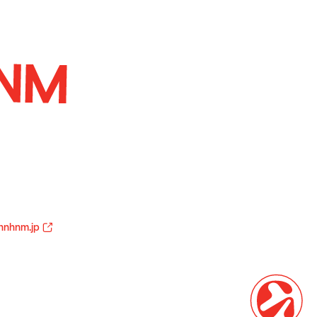
hnhnm.jp