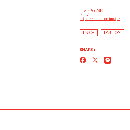
ニット ¥9,680
エニカ
https://enica-online.jp/
ENICA
FASHION
SHARE :