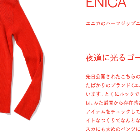
ENICA
エニカのハーフジップ
夜道に光るゴ
先日公開された
こちら
たばかりのブランド〈エニ
います。とくにルック
は、みた瞬間から存在感
アイテムをチェックし
イトなつくりでなんとな
スカにも太めのパンツにも