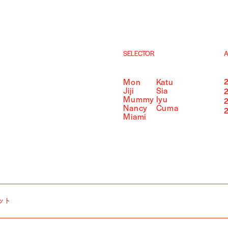
SELECTOR
A
Mon
Katu
Jiji
Sia
Mummy
Iyu
Nancy
Cuma
Miami
ット