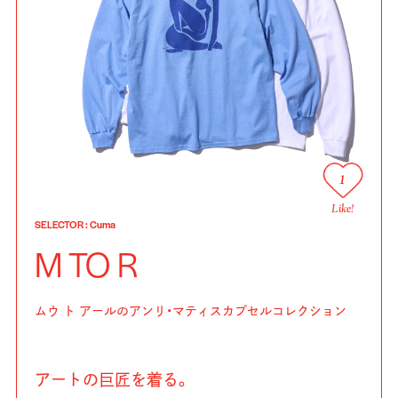
1
Like!
SELECTOR
:
Cuma
M TO R
ムウ ト アールのアンリ・マティスカプセルコレクション
アートの巨匠を着る。