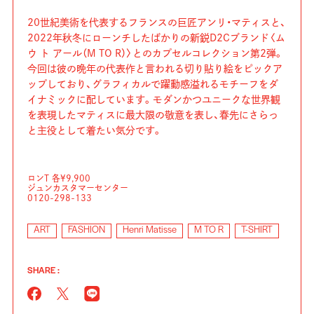
20世紀美術を代表するフランスの巨匠アンリ・マティスと、
2022年秋冬にローンチしたばかりの新鋭D2Cブランド〈ム
ウ ト アール（M TO R）〉とのカプセルコレクション第2弾。
今回は彼の晩年の代表作と言われる切り貼り絵をピックア
ップしており、グラフィカルで躍動感溢れるモチーフをダ
イナミックに配しています。モダンかつユニークな世界観
を表現したマティスに最大限の敬意を表し、春先にさらっ
と主役として着たい気分です。
ロンT 各¥9,900
ジュンカスタマーセンター
0120-298-133
ART
FASHION
Henri Matisse
M TO R
T-SHIRT
SHARE :