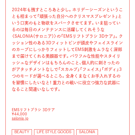
2024年も残すところあと少し。ホリデーシーズンというこ
とも相まって「頑張った自分へのクリスマスプレゼント」と
いう口実のもと物欲をスパークさせてます。いま狙ってい
るのは毎日のメンテナンスに活躍してくれそうな
〈SALONIA（サロニア）〉の「EMSリフトブラシ 3Dケア」。ク
ッション性のある3Dフィットピンが頭皮やフェイスライン
のカーブにしっかりフィットしてEMS刺激をムラなく深部
まで届けてくれる美顔器です。パワフルな性能やスタイリ
ッシュなデザインはもちろんのこと、個人的に刺さったの
がアタッチメントなしで「スカルプ」「フェイス」「ボディ」3
つのモードが選べるところ。全身くまなくお手入れするの
を習慣にしたいなと！ 重力との戦いに役立つ強力な武器に
なること間違いなしです。
EMSリフトブラシ 3Dケア
¥44,000
salonia.jp
BEAUTY
LIFE STYLE GOODS
SALONIA