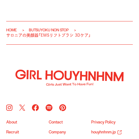
HOME
BUTSUYOKU NON STOP
サロニアの美顔器「EMSリフトブラシ 3Dケア」
About
Contact
Privacy Policy
Recruit
Company
houyhnhnm.jp