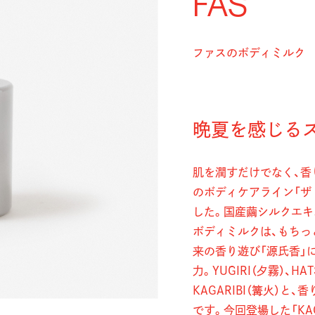
FAS
ファスのボディミルク
晩夏を感じる
肌を潤すだけでなく、香り
のボディケアライン「ザ
した。国産繭シルクエ
ボディミルクは、もちっ
来の香り遊び「源氏香」
力。YŪGIRI（夕霧）、HA
KAGARIBI（篝火）
です。今回登場した「KA