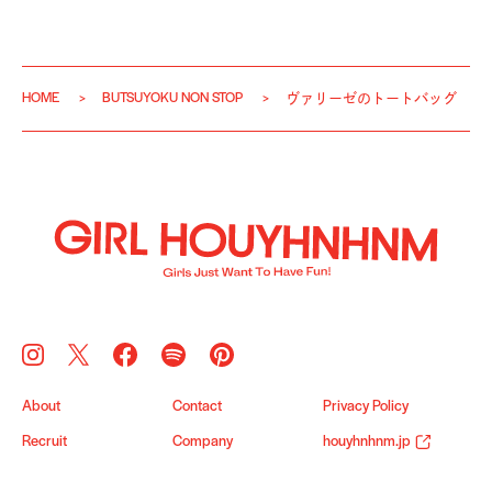
HOME
BUTSUYOKU NON STOP
ヴァリーゼのトートバッグ
About
Contact
Privacy Policy
Recruit
Company
houyhnhnm.jp