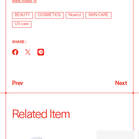
www.nowld.jp
BEAUTY
COSMETICS
NowLd
SKIN CARE
UV care
SHARE :
Prev
Next
Related Item