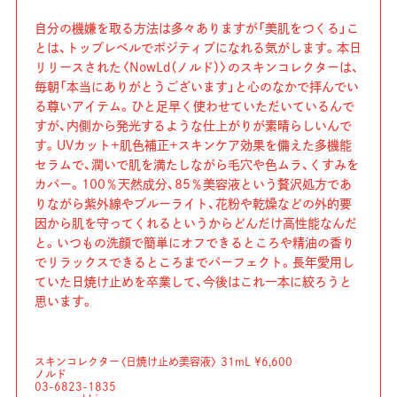
自分の機嫌を取る方法は多々ありますが「美肌をつくる」こ
とは、トップレベルでポジティブになれる気がします。本日
リリースされた〈NowLd（ノルド）〉のスキンコレクターは、
毎朝「本当にありがとうございます」と心のなかで拝んでい
る尊いアイテム。ひと足早く使わせていただいているんで
すが、内側から発光するような仕上がりが素晴らしいんで
す。UVカット+肌色補正+スキンケア効果を備えた多機能
セラムで、潤いで肌を満たしながら毛穴や色ムラ、くすみを
カバー。100％天然成分、85％美容液という贅沢処方であ
りながら紫外線やブルーライト、花粉や乾燥などの外的要
因から肌を守ってくれるというからどんだけ高性能なんだ
と。いつもの洗顔で簡単にオフできるところや精油の香り
でリラックスできるところまでパーフェクト。長年愛用し
ていた日焼け止めを卒業して、今後はこれ一本に絞ろうと
思います。
スキンコレクター〈日焼け止め美容液〉 31mL ¥6,600
ノルド
03-6823-1835