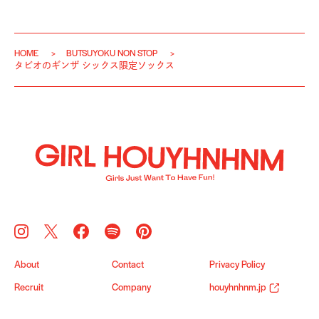
HOME
BUTSUYOKU NON STOP
タビオのギンザ シックス限定ソックス
About
Contact
Privacy Policy
Recruit
Company
houyhnhnm.jp