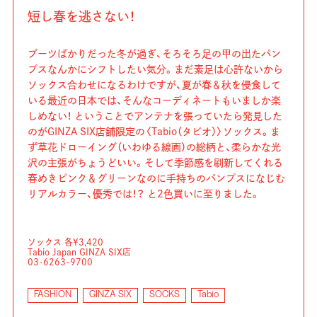
短し春を逃さない！
ブーツばかりだった冬が過ぎ、そろそろ足の甲の出たパン
プスなんかにシフトしたい気分。まだ素足は心許ないから
ソックス合わせになるわけですが、夏が春＆秋を侵食して
いる最近の日本では、そんなコーディネートもいましか楽
しめない！ ということでアンテナを張っていたら発見した
のがGINZA SIX店舗限定の〈Tabio（タビオ）〉ソックス。ま
ず草花ドローイング（いわゆる線画）の総柄と、柔らかな光
沢の主張がちょうどいい。そして季節感を刷新してくれる
春めきピンク＆グリーンなのに手持ちのパンプスになじむ
リアルカラー、優秀では！？ と2色買いに至りました。
ソックス 各¥3,420
Tabio Japan GINZA SIX店
03-6263-9700
FASHION
GINZA SIX
SOCKS
Tabio