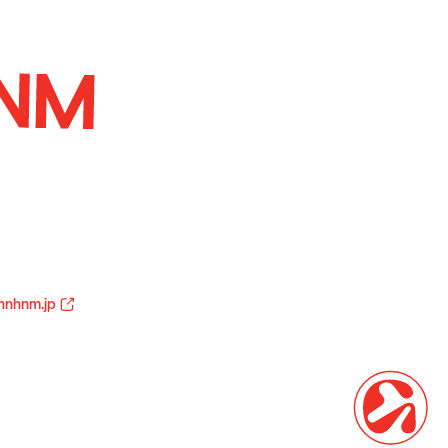
hnhnm.jp