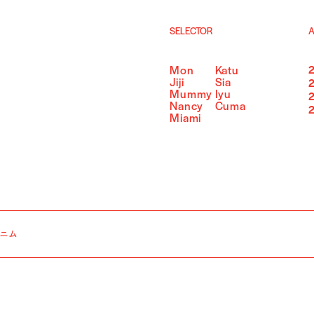
SELECTOR
A
Mon
Katu
Jiji
Sia
Mummy
Iyu
Nancy
Cuma
Miami
デニム