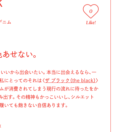
k
0
Like!
デニム
色あせない。
いいから出会いたい。本当に出会えるなら、一
私にとってのそれは〈
ザ ブラック（the black）
〉
ニムが消費されてしまう現行の流れに待ったをか
み出す。その精神もかっこいいし、シルエット
履いても飽きない自信あります。
X