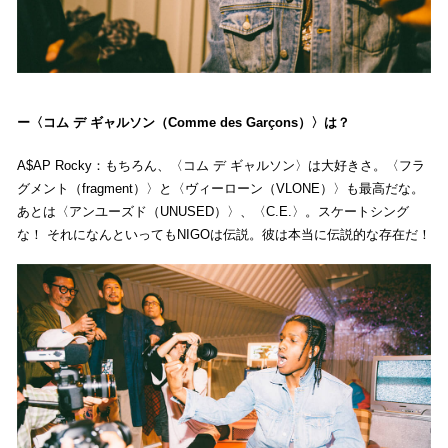
〈コム デ ギャルソン（Comme des Garçons）〉は？
A$AP Rocky：もちろん、〈コム デ ギャルソン〉は大好きさ。〈フラ
グメント（fragment）〉と〈ヴィーローン（VLONE）〉も最高だな。
あとは〈アンユーズド（UNUSED）〉、〈C.E.〉。スケートシング
な！ それになんといってもNIGOは伝説。彼は本当に伝説的な存在だ！