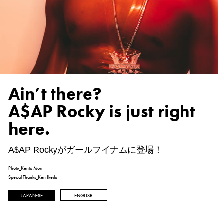
Ain’t there?
A$AP Rocky is just right
here.
A$AP Rockyがガールフイナムに登場！
Photo_Kento Mori
Special Thanks_Ken Ikeda
JAPANESE
ENGLISH