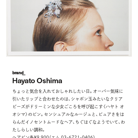
brand_
Hayato Oshima
ちょっと気合を入れておしゃれしたい日。オーバー気味に
引いたリップと合わせたのは、シャボン玉みたいなクリア
ビーズがドリーミンな少女ごころを呼び起こす〈ハヤト オ
オシマ〉のピン。センシュアルなルージュと、ピュアさをは
らんだイノセントムードなヘア、ちぐはぐなようでいて、わ
たしらしい調和。
ヘアピン各¥9,900（エム 03-6721-0406）