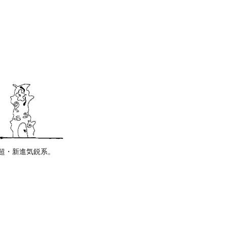
 超・新進気鋭系。