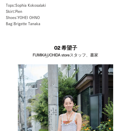
Tops：Sophia Kokosalaki
Skirt：Pien
Shoes：YOHEI OHNO
Bag：Brigette Tanaka
02 希望子
FUMIKA_UCHIDA storeスタッフ、書家