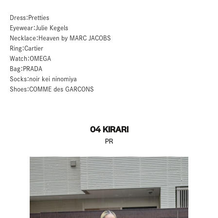
Dress：Pretties
Eyewear：Julie Kegels
Necklace：Heaven by MARC JACOBS
Ring：Cartier
Watch：OMEGA
Bag：PRADA
Socks：noir kei ninomiya
Shoes：COMME des GARCONS
04 KIRARI
PR