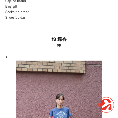
Cap：no brand
Bag：gift
Socks：no brand
Shoes：adidas
13 舞香
PR
<