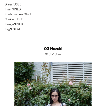
Dress：USED
Inner：USED
Boots：Paloma Wool
Choker：USED
Bangle：USED
Bag：LOEWE
03 Nazuki
デザイナー