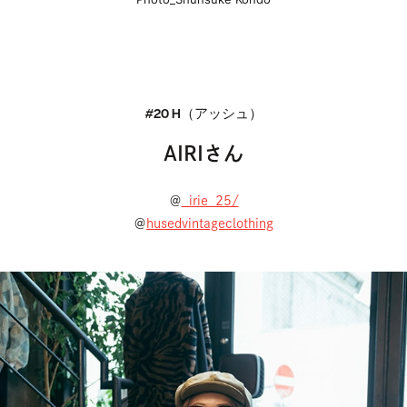
Photo_Shunsuke Kondo
#20 H（アッシュ）
AIRIさん
＠
_irie_25/
＠
husedvintageclothing