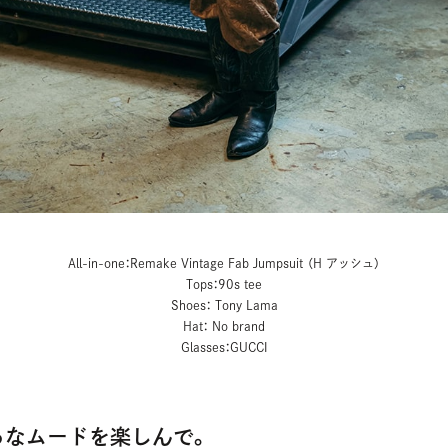
All-in-one：Remake Vintage Fab Jumpsuit （H アッシュ）
Tops：90s tee
Shoes： Tony Lama
Hat： No brand
Glasses：GUCCI
ろなムードを楽しんで。