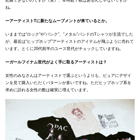
把握できないのですが（笑）、常時数千枚はあるんじゃないですか
ね。
アーティストTに新たなムーブメントが来ているとか。
いままでは“ロック”や“パンク”、“メタル”バンドのTシャツが主流でした
が、最近は“ヒップホップ”アーティストのアイテムが飛ぶように売れて
います。とくに20代前半のユース世代がチェックしていますね。
ガールフイナム世代がよく手に取るアーティストは？
女性のみなさんはアーティストで選ぶというよりも、ピュアにデザイ
ンを見て購入いただくパターンが多いですね。ただヒップホップ系を
求めに訪れる女性の数は確実に増えています。