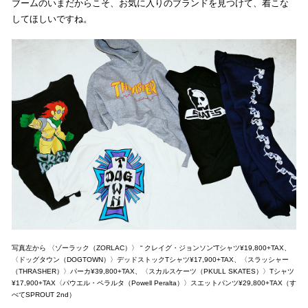
ブームのいまだからこそ、お気に入りのブランドを見つけて、着こな
してほしいですね。
写真左から 〈ゾーラック（ZORLAC）〉 “ クレイグ・ジョンソン“Tシャツ¥19,800+TAX、
〈ドッグタウン（DOGTOWN）〉デッドストックTシャツ¥17,900+TAX、〈スラッシャー
（THRASHER）〉パーカ¥39,800+TAX、〈スカルスケーツ（PKULL SKATES）〉Tシャツ
¥17,900+TAX〈パウエル・ペラルタ（Powell Peralta）〉スエットパンツ¥29,800+TAX（す
べてSPROUT 2nd）