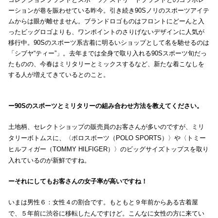
ーションが巷を賑わせている昨今。引き続き90Sノリのスポーツアイテ
ムからは眼が離せません。ブランドロゴものはフロントにどーんと入
ったビッグロゴよりも、ワンポイントのさりげないデザインに人気が
移行中。90Sのスポーツ系古着に明るいショップとして名を馳せるのは
「シブヤ“ティー”」。去年までは全身で取り入れる90Sスポーツ旬だっ
たものの、今春はミリタリーとミックスするなど、新たな着こなしを
する人が増えてきているとのこと。
90Sのスポーツとミリタリーの組み合わせ方法を教えてください。
土地柄、セレクトショップの販売員のお客さんが多いのですが、ミリ
タリーボトムスに、〈ポロスポーツ（POLO SPORTS）〉や〈トミー
ヒルフィガー（TOMMY HILFIGER）〉のビッグサイズトップスを取り
入れているのが新鮮ですね。
それにしてもお客さんの女子率が高いですね！
いまは男性６：女性４の割合です。もともと９年前からある古着屋
で、５年前に渋谷に移転したんですけど。こんなに女性の方に来てい