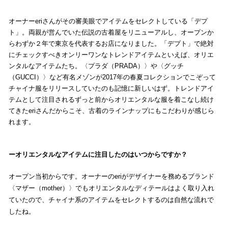
オーナーeriさんがその審美眼でアイテムをセレクトしている「デプ
ト」。両親が営んでいた伝説の古着屋をリニューアルし、オープンか
らわずか２年で東京を代表するお店になりました。「デプト」で絶対
にチェックすべきオンリーワンなトレンドアイテムといえば、オリエ
ンタルなアイテムたち。〈プラダ（PRADA）〉や〈グッチ
（GUCCI）〉など有名メゾンが2017年の春夏コレクションでこぞって
チャイナ服をリリースしていたのも記憶に新しいはず。トレンドアイ
テムとして注目されるずっと前からオリエンタルな服を着こなし続け
てきたeriさんだからこそ、古着のラインナップにもこだわりが感じら
れます。
オリエンタルなアイテムに注目したのはいつからですか？
オープン当初からです。オーナーのeriがデザイナーを務めるブランド
〈マザー（mother）〉でもオリエンタルなディテールはよく取り入れ
ていたので、チャイナ系のアイテムをセレクトするのは自然な流れで
したね。