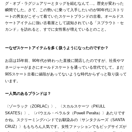
グ・オブ・ラグジュアリーとタッグを組むなんて…。歴史が変わった
瞬間でした。さて、この勢いに乗って入手したいのが90年代にストリ
ートの男女がこぞって着ていたスケートブランドの古着。オールドス
ケートアイテムに強い古着屋として認知されている「スプラウト・セ
カンド」を訪れると、すでに女性客が増えているとのこと。
なぜスケートアイテムを多く扱うようになったのですか？
お店は15年前、90年代が終わった直後に開店したのですが、社長やマ
ネージャーがまさにオールドスケートを通っている世代でして。まだ
90Sスケート古着に値段があってないような時代からずっと取り扱って
います。
人気のあるブランドは？
〈ゾーラック（ZORLAC）〉、〈スカルスケーツ（PKULL
SKATES）〉、〈パウエル・ペラルタ（Powell Peralta）〉あたりです
かね。スクリーミングハンドでお馴染みの〈サンタクルーズ（SANTA
CRUZ）〉ももちろん人気です。女性ファッションでもビッグサイズが