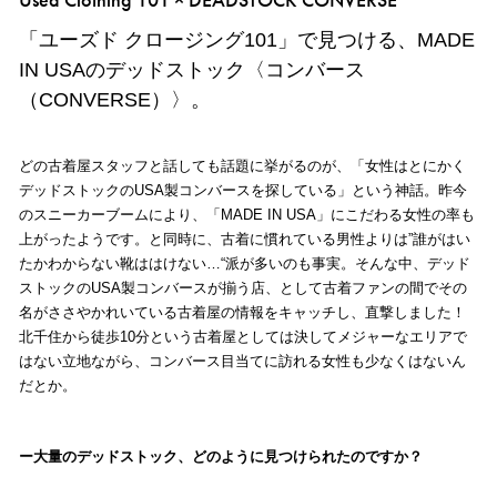
「ユーズド クロージング101」で見つける、MADE
IN USAのデッドストック〈コンバース
（CONVERSE）〉。
どの古着屋スタッフと話しても話題に挙がるのが、「女性はとにかく
デッドストックのUSA製コンバースを探している」という神話。昨今
のスニーカーブームにより、「MADE IN USA」にこだわる女性の率も
上がったようです。と同時に、古着に慣れている男性よりは”誰がはい
たかわからない靴ははけない…“派が多いのも事実。そんな中、デッド
ストックのUSA製コンバースが揃う店、として古着ファンの間でその
名がささやかれいている古着屋の情報をキャッチし、直撃しました！
北千住から徒歩10分という古着屋としては決してメジャーなエリアで
はない立地ながら、コンバース目当てに訪れる女性も少なくはないん
だとか。
大量のデッドストック、どのように見つけられたのですか？