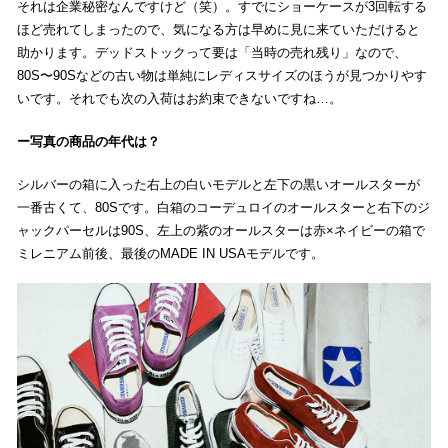
それは企業秘密なんですけど（笑）。すでにショーケースが3回転する
ほど売れてしまったので、気になる方は早めに見に来ていただけると
助かります。デッドストックって要は「当時の売れ残り」なので、
80S〜90Sなどの古い物は単純にレディスサイズのほうが見つかりやす
いです。それでも次の入荷はお約束できないですね…。
写真の商品の年代は？
シルバーの箱に入った右上の白いモデルと左下の黒いオールスターが
一番古くて、80Sです。白箱のコーデュロイのオールスターと右下のジ
ャックパーセルは90S、左上の紫のオールスターは赤×ネイビーの箱で
ミレニアム前後、最後のMADE IN USAモデルです。