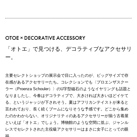
OTOE × DECORATIVE ACCESSORY
「オトエ」で見つける、デコラティブなアクセサリ
ー。
主要セレクトショップの展示会で目に入ったのが、ビッグサイズで存
在感があるアクセサリーたち。コレクションでも〈プロエンザスクー
ラー（Proenza Schouler）〉のU字型磁石のようなイヤリングも話題と
なりましたし、今春はデコラティブで、大きければ大きいほどイケて
る、というジャッジが下されそう。夏はアフリカンテイストが来ると
言われており、長く続くブームになりそうな予感です。どこから集め
たのかわからない、オリジナリティのあるアクセサリーが揃う古着屋
といえば「オトエ」でしょう。博物館のような空間に並ぶ、ジャンル
レスでセレクトされた主役級アクセサリーはまさに女子にとっての眼
福。