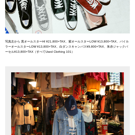
写真左から 黒オールスターHI ¥21,800+TAX、紫オールスターLOW ¥13,800+TAX、バイカ
ラーオールスターLOW ¥13,800+TAX、白ダンスキャンバス¥9,800+TAX、朱赤ジャックパ
ーセル¥13,800+TAX（すべてUsed Clothing 101）