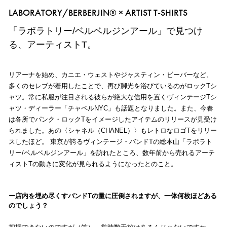
LABORATORY/BERBERJIN® × ARTIST T-SHIRTS
「ラボラトリー/ベルベルジンアール」で見つけ
る、アーティストT。
リアーナを始め、カニエ・ウェストやジャスティン・ビーバーなど、
多くのセレブが着用したことで、再び脚光を浴びているのがロックTシ
ャツ。常に私服が注目される彼らが絶大な信用を置くヴィンテージTシ
ャツ・ディーラー「チャペルNYC」も話題となりました。また、今春
は各所でパンク・ロックTをイメージしたアイテムのリリースが見受け
られました。あの〈シャネル（CHANEL）〉もレトロなロゴTをリリー
スしたほど。 東京が誇るヴィンテージ・バンドTの総本山「ラボラト
リー/ベルベルジンアール」を訪れたところ、数年前から売れるアーテ
ィストTの動きに変化が見られるようになったとのこと。
店内を埋め尽くすバンドTの量に圧倒されますが、一体何枚ほどある
のでしょう？