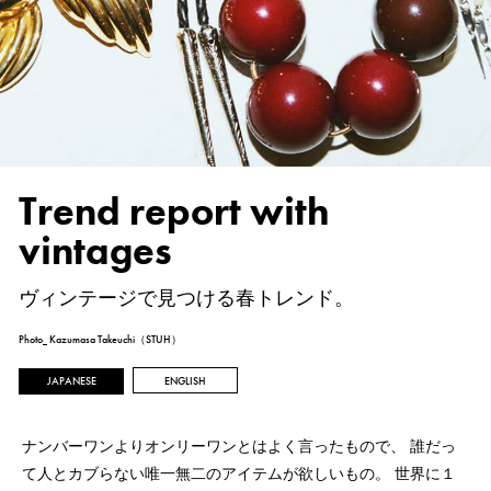
Trend report with
vintages
ヴィンテージで見つける春トレンド。
Photo_ Kazumasa Takeuchi（STUH）
JAPANESE
ENGLISH
ナンバーワンよりオンリーワンとはよく言ったもので、
誰だっ
て人とカブらない唯一無二のアイテムが欲しいもの。
世界に１