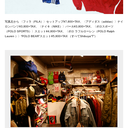
写真左から 〈フィラ（FILA）〉セットアップ¥7,800+TAX、〈アディダス（adidas）〉ナイ
ロンパンツ¥3,800+TAX、〈ナイキ（NIKE）〉パーカ¥3,800+TAX、〈ポロスポーツ
（POLO SPORTS）〉スエット¥4,800+TAX、〈ポロ ラフルローレン（POLO Ralph
Lauren ）〉“POLO BEAR”スエット¥5,800+TAX （すべてShibuya“T”）