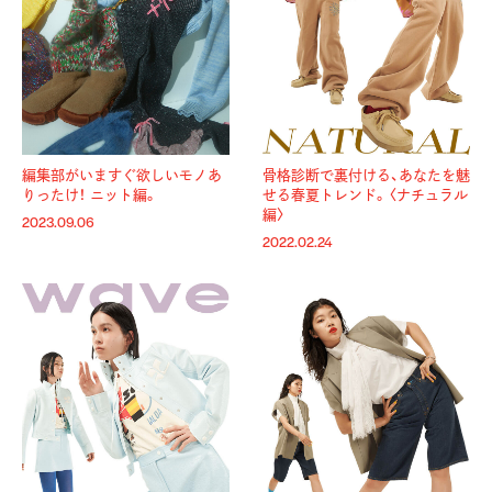
編集部がいますぐ欲しいモノあ
骨格診断で裏付ける、あなたを魅
りったけ！ ニット編。
せる春夏トレンド。〈ナチュラル
編〉
2023.09.06
2022.02.24