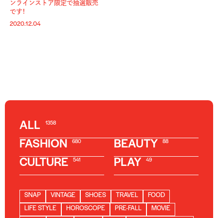
ンラインストア限定で抽選販売
です！
2020.12.04
ALL
1358
FASHION
BEAUTY
680
88
CULTURE
PLAY
541
49
SNAP
VINTAGE
SHOES
TRAVEL
FOOD
LIFE STYLE
HOROSCOPE
PRE-FALL
MOVIE