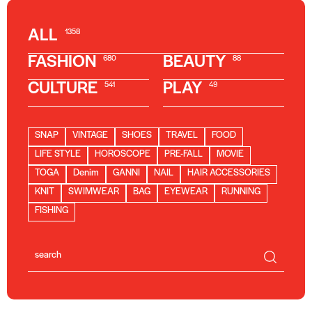
ALL
1358
FASHION
BEAUTY
680
88
CULTURE
PLAY
541
49
SNAP
VINTAGE
SHOES
TRAVEL
FOOD
LIFE STYLE
HOROSCOPE
PRE-FALL
MOVIE
TOGA
Denim
GANNI
NAIL
HAIR ACCESSORIES
KNIT
SWIMWEAR
BAG
EYEWEAR
RUNNING
FISHING