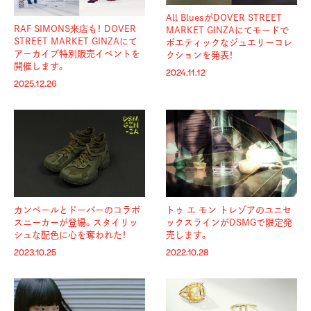
All BluesがDOVER STREET
RAF SIMONS来店も！ DOVER
MARKET GINZAにてモードで
STREET MARKET GINZAにて
ポエティックなジュエリーコレ
アーカイブ特別販売イベントを
クションを発表！
開催します。
2024.11.12
2025.12.26
カンペールとドーバーのコラボ
トゥ エ モン トレゾアのユニセ
スニーカーが登場。スタイリッ
ックスラインがDSMGで限定発
シュな配色に心を奪われた！
売します。
2023.10.25
2022.10.28