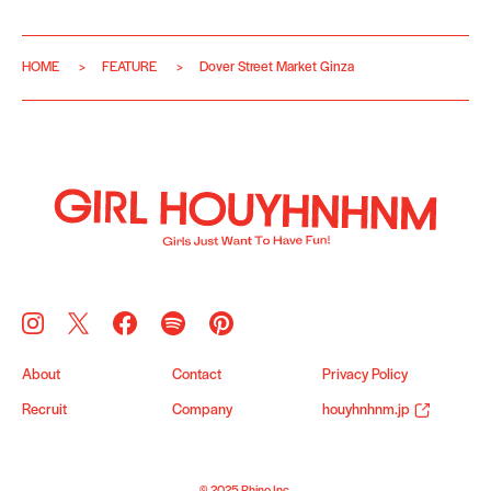
HOME
FEATURE
Dover Street Market Ginza
About
Contact
Privacy Policy
Recruit
Company
houyhnhnm.jp