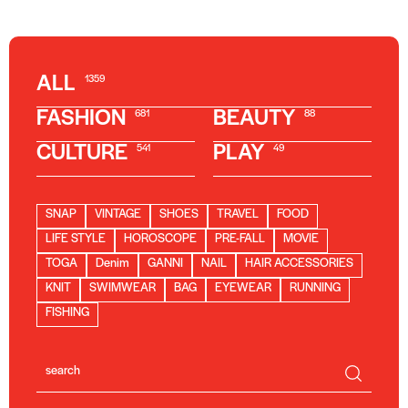
ALL
1359
FASHION
BEAUTY
681
88
CULTURE
PLAY
541
49
SNAP
VINTAGE
SHOES
TRAVEL
FOOD
LIFE STYLE
HOROSCOPE
PRE-FALL
MOVIE
TOGA
Denim
GANNI
NAIL
HAIR ACCESSORIES
KNIT
SWIMWEAR
BAG
EYEWEAR
RUNNING
FISHING