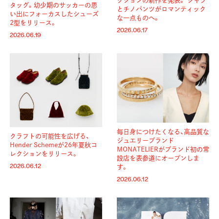
クションの新作を発表。 シャツ
タッグ。幼少期のサッカーの思
とチノパンツがロマンティック
い出にフォーカスしたシューズ
な一点ものへ。
2型をリリース。
2026.06.17
2026.06.19
毎日身につけたくなる、高品質な
クラフトの可能性を広げる、
ジュエリーブランド
Hender Schemeが26年夏秋コ
MONATELIERがブランド初の常
レクションをリリース。
設店を表参道にオープンしま
2026.06.12
す。
2026.06.12