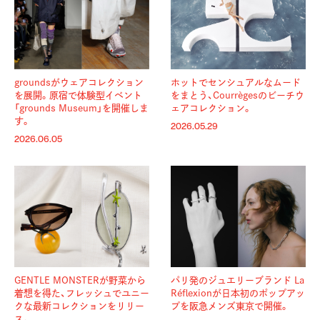
groundsがウェアコレクション
ホットでセンシュアルなムード
を展開。原宿で体験型イベント
をまとう、Courrègesのビーチウ
「grounds Museum」を開催しま
ェアコレクション。
す。
2026.05.29
2026.06.05
GENTLE MONSTERが野菜から
パリ発のジュエリーブランド La
着想を得た、フレッシュでユニー
Réflexionが日本初のポップアッ
クな最新コレクションをリリー
プを阪急メンズ東京で開催。
ス。