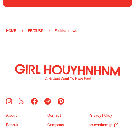
HOME
FEATURE
Fashion news
About
Contact
Privacy Policy
Recruit
Company
houyhnhnm.jp