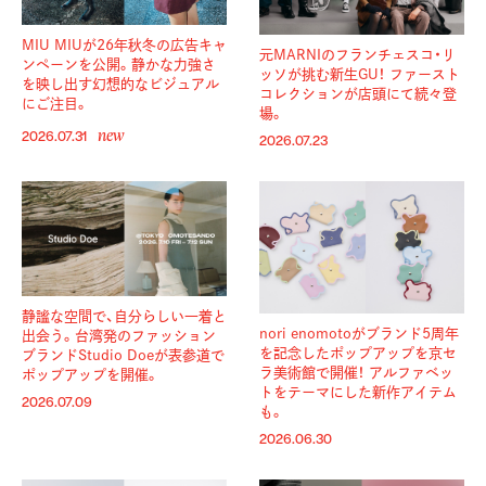
MIU MIUが26年秋冬の広告キャ
元MARNIのフランチェスコ・リ
ンペーンを公開。静かな力強さ
ッソが挑む新生GU！ ファースト
を映し出す幻想的なビジュアル
コレクションが店頭にて続々登
にご注目。
場。
new
2026.07.31
2026.07.23
静謐な空間で、自分らしい一着と
nori enomotoがブランド5周年
出会う。台湾発のファッション
を記念したポップアップを京セ
ブランドStudio Doeが表参道で
ラ美術館で開催！ アルファベッ
ポップアップを開催。
トをテーマにした新作アイテム
2026.07.09
も。
2026.06.30