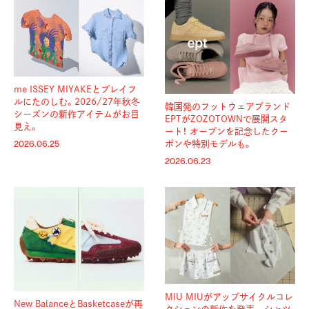
me ISSEY MIYAKEとプレイフ
ルにたのしむ。2026/27年秋冬
韓国発のフットウェアブランド
シーズンの新作アイテムがお目
EPTがZOZOTOWNで展開スタ
見え。
ート！ オープンを記念したクー
ポンや特別モデルも。
2026.06.25
2026.06.23
MIU MIUがアップサイクルコレ
New BalanceとBasketcaseが再