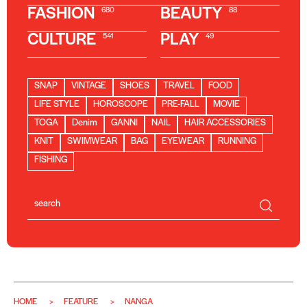
FASHION
BEAUTY
680
88
CULTURE
PLAY
541
49
SNAP
VINTAGE
SHOES
TRAVEL
FOOD
LIFE STYLE
HOROSCOPE
PRE-FALL
MOVIE
TOGA
Denim
GANNI
NAIL
HAIR ACCESSORIES
KNIT
SWIMWEAR
BAG
EYEWEAR
RUNNING
FISHING
HOME
FEATURE
NANGA