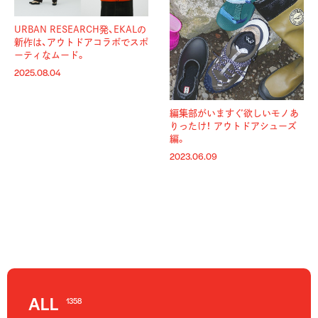
URBAN RESEARCH発、EKALの
新作は、アウトドアコラボでスポ
ーティなムード。
2025.08.04
編集部がいますぐ欲しいモノあ
りったけ！ アウトドアシューズ
編。
2023.06.09
ALL
1358