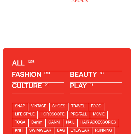
2017.11.15
ALL
1358
FASHION
BEAUTY
680
88
CULTURE
PLAY
541
49
SNAP
VINTAGE
SHOES
TRAVEL
FOOD
LIFE STYLE
HOROSCOPE
PRE-FALL
MOVIE
TOGA
Denim
GANNI
NAIL
HAIR ACCESSORIES
KNIT
SWIMWEAR
BAG
EYEWEAR
RUNNING