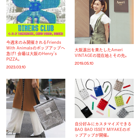
今週末のみ開催されるFriends
With Animalsのポップアップへ
大阪進出を果たしたAmeri
急げ！ 会場は大阪のHenry’s
VINTAGEの現在地とその先。
PIZZA。
2019.05.10
2023.03.10
自分好みにカスタマイズできる
BAO BAO ISSEY MIYAKEのポ
ップアップが開催。