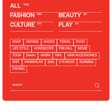
ALL
1358
FASHION
BEAUTY
680
88
CULTURE
PLAY
541
49
SNAP
VINTAGE
SHOES
TRAVEL
FOOD
LIFE STYLE
HOROSCOPE
PRE-FALL
MOVIE
TOGA
Denim
GANNI
NAIL
HAIR ACCESSORIES
KNIT
SWIMWEAR
BAG
EYEWEAR
RUNNING
FISHING