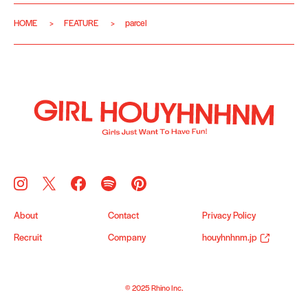
HOME
FEATURE
parcel
About
Contact
Privacy Policy
Recruit
Company
houyhnhnm.jp
© 2025 Rhino Inc.