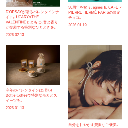
50周年を祝う、agnès b. CAFÉ ×
D’ORSAYが贈るバレンタインナ
PIERRE HERMÉ PARISの限定
イト。UCARY&THE
チョコ。
VALENTINEとともに、音と香り
2026.01.19
が交差する特別なひとときを。
2026.02.13
今年のバレンタインは、Blue
Bottle Coffeeで特別なモカとス
イーツを。
2026.01.13
自分を甘やかす贅沢なご褒美。