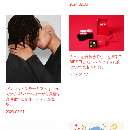
2024.02.06
チョコと合わせてなにを贈る？
DIESELからバレンタインに向
けた2つの甘〜い話。
2023.01.17
バレンタインデーギフトはこれ
で決まり！バーバリーから愛情を
具現化する新作アイテムが登
場。
2023.02.01