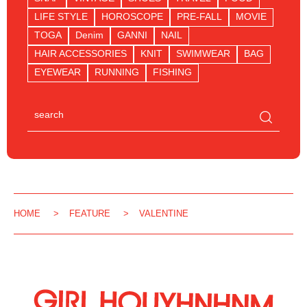
LIFE STYLE
HOROSCOPE
PRE-FALL
MOVIE
TOGA
Denim
GANNI
NAIL
HAIR ACCESSORIES
KNIT
SWIMWEAR
BAG
EYEWEAR
RUNNING
FISHING
HOME
FEATURE
VALENTINE