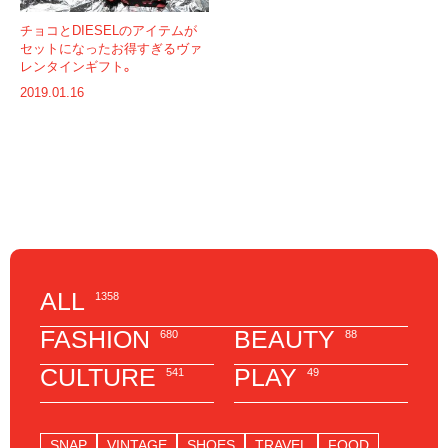
チョコとDIESELのアイテムが
セットになったお得すぎるヴァ
レンタインギフト。
2019.01.16
ALL
1358
FASHION
BEAUTY
680
88
CULTURE
PLAY
541
49
SNAP
VINTAGE
SHOES
TRAVEL
FOOD